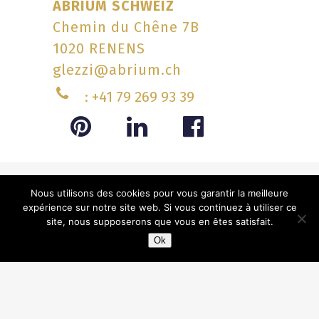
ABRIUM SCHWEIZ
Chemin du Chêne 7B
1020 RENENS
glezzi@abrium.ch
: +41 79 269 93 39
Nous utilisons des cookies pour vous garantir la meilleure
expérience sur notre site web. Si vous continuez à utiliser ce
site, nous supposerons que vous en êtes satisfait.
Ok
Installateur France
–
Installateur Suisse
Plan du site
– Réalisé par
GooPlus
–
Mentions légales