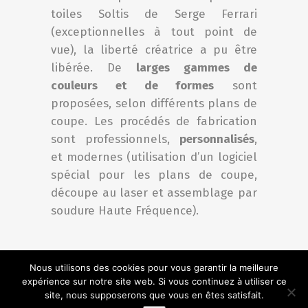
toiles Soltis de Serge Ferrari
(exceptionnelles à tout point de
vue), la liberté créatrice a pu être
libérée. De
larges gammes de
couleurs et de formes
sont
proposées, selon différents plans de
coupe. Les procédés de fabrication
sont professionnels,
personnalisés
,
et modernes (utilisation d’un logiciel
spécial pour les plans de coupe,
découpe au laser et assemblage par
soudure Haute Fréquence).
Nous utilisons des cookies pour vous garantir la meilleure
expérience sur notre site web. Si vous continuez à utiliser ce
site, nous supposerons que vous en êtes satisfait.